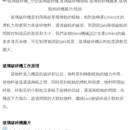
玻璃破碎機是利用兩組單獨傳動的輥軸，相對旋轉產(chǎn)生的
擠軋力和磨剪力來破碎物料，通過齒輥的齒形、和調節(jié)兩個齒輥的
間隙控制成品的形狀和大小，我們金聯(lián)機械設計生產(chǎn)的齒
形多達百余種，可定制彈簧調節(jié)裝置，玻璃破碎機出料粒度調教范
圍大。
玻璃破碎機工作原理
當物料進入機器的破碎腔以后，物料受到轉動輥軸的嚙力作用，
使物料被逼通過兩輥之間，同時受到輥軸的擠軋和剪磨，物料即開始
碎裂，碎裂后的小顆粒沿著輥子旋轉的切線，通過兩輥軸的間隙，向
機器下方拋出，超過間隙的大顆粒物料，繼續(xù)被破碎成小顆粒排
出。
玻璃破碎機圖片