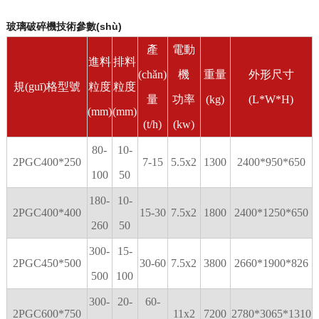
玻璃破碎機技術參數(shù)
產
電動
進料
排料
(chǎn)
機
重量
外形尺寸
規(guī)格型號
粒度
粒度
量
功率
(kg)
(L*W*H)
(mm)
(mm)
(t/h)
(kw)
80-
10-
2PGC400*250
7-15
5.5x2
1300
2400*950*650
100
50
180-
10-
2PGC400*400
15-30
7.5x2
1800
2400*1250*650
260
50
300-
15-
2PGC450*500
30-60
7.5x2
3800
2660*1900*826
500
100
300-
20-
60-
2PGC600*750
11x2
7200
2780*3065*1310