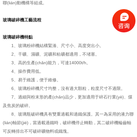
聯(lián)動機構等組成。
玻璃破碎機工藝流程
玻璃破碎機特點
1、玻璃粉碎機結構緊湊、尺寸小、高度突出小。
2、干礦、濕礦、泥礦和粘礦都適用，不堵塞。
3、高的生產(chǎn)能力，可達14000t/h。
4、操作費用低。
5、易于維護，便于維修。
6、玻璃粉碎機尺寸均整，沒有過大顆粒，粒度尺寸不過限。
7、過細與粉末形的產(chǎn)品少，更加適用于碎石行業(yè)、煤
及焦炭的破碎。
8、玻璃瓶破碎機具有雙重過載和過鐵保護。其一為采用的液力聯
(lián)軸節(jié)，當過載過鐵時，破碎機停止轉動，其二破碎機輪齒軸
可反轉排出不可破碎礦物料或鐵塊。